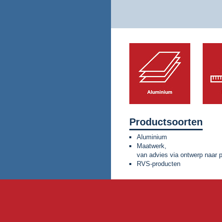
Productsoorten
Aluminium
Maatwerk,
van advies via ontwerp naar 
RVS-producten