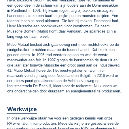
Henk Mussche begon met een werkbank, twee rechterhanden en
een goed idee in de schuur van zijn ouders aan de Domineesakker
in Punthorst in 1991. Hij kwam regelmatig bij bakkers en zag ze
hannessen als ze een taart in gelijke punten moesten snijden. Een
taartsnijmachine bood uitkomst. Die kon hij maken. Daarnaast had
Henk Mussche een boomkwekerij voor kerstbomen. De naam
Mussche Bomen (Mubo) komt daar vandaan. De sparretjes zijn al
lang weg, de naam bleef.
Mubo Metaal besloot zich gaandeweg niet meer rechtstreeks op de
eindgebruiker te richten maar op de tussenhandel. Dat bleek een
gouden greep. In 1995 trad versterking aan en was de eerste
medewerker een feit. In 1997 gingen de kerstbomen de deur uit en
drie jaar later bouwde Mussche een groot pand aan de Industrieweg
41. Mubo Metaal floreerde. Het roestvrijstalen en aluminium
maatwerk vond zijn weg door Nederland en België. In 2016 werd er
een nieuw pand gerealiseerd aan de Achthoevenweg op
Industrieterrein De Esch II, klaar voor de toekomst. Nu kunnen we
ons onderscheiden door duurzaam en energieneutraal te produceren.
Werkwijze
In onze werkwijze staan we voor een gedegen kennis van onze
RVS- en aluminiumproducten. Mede dankzij onze gespecialiseerde
medewerkers en machinepark bewerken we RVS en aluminium tot