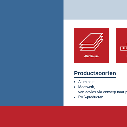
Productsoorten
Aluminium
Maatwerk,
van advies via ontwerp naar 
RVS-producten