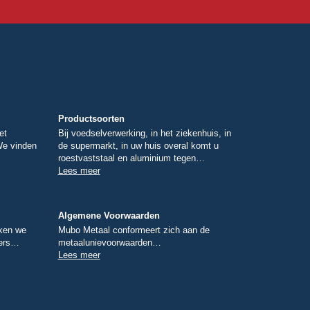
Productsoorten
et
Bij voedselverwerking, in het ziekenhuis, in
We vinden
de supermarkt, in uw huis overal komt u
roestvaststaal en aluminium tegen…
Lees meer
Algemene Voorwaarden
rken we
Mubo Metaal conformeert zich aan de
vers…
metaalunievoorwaarden…
Lees meer