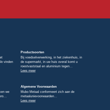
Productsoorten
et
Bij voedselverwerking, in het ziekenhuis, in
We vinden
de supermarkt, in uw huis overal komt u
roestvaststaal en aluminium tegen…
Lees meer
Algemene Voorwaarden
rken we
Mubo Metaal conformeert zich aan de
vers…
metaalunievoorwaarden…
Lees meer